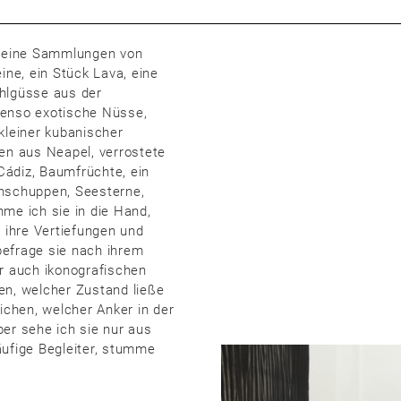
 kleine Sammlungen von
ine, ein Stück Lava, eine
ehlgüsse aus der
benso exotische Nüsse,
kleiner kubanischer
hen aus Neapel, verrostete
Cádiz, Baumfrüchte, ein
chschuppen, Seesterne,
hme ich sie in die Hand,
, ihre Vertiefungen und
befrage sie nach ihrem
er auch ikonografischen
en, welcher Zustand ließe
lichen, welcher Anker in der
ber sehe ich sie nur aus
äufige Begleiter, stumme