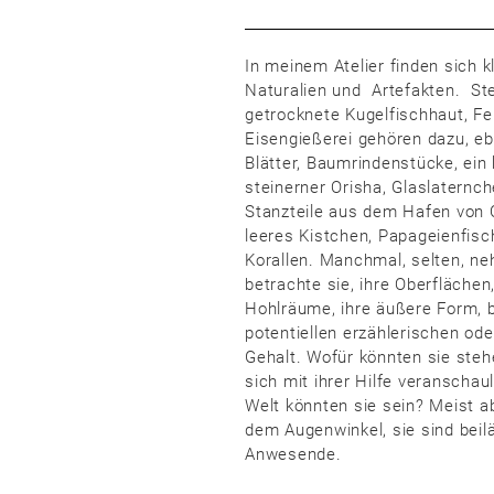
In meinem Atelier finden sich
Naturalien und Artefakten. Ste
getrocknete Kugelfischhaut, F
Eisengießerei gehören dazu, e
Blätter, Baumrindenstücke, ein 
steinerner Orisha, Glaslaternc
Stanzteile aus dem Hafen von 
leeres Kistchen, Papageienfis
Korallen. Manchmal, selten, ne
betrachte sie, ihre Oberflächen
Hohlräume, ihre äußere Form, 
potentiellen erzählerischen od
Gehalt. Wofür könnten sie steh
sich mit ihrer Hilfe veranschau
Welt könnten sie sein? Meist a
dem Augenwinkel, sie sind beil
Anwesende.