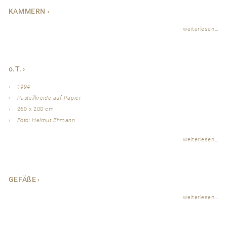
KAMMERN
weiterlesen…
o.T.
1994
Pastellkreide auf Papier
260 x 200 cm
Foto: Helmut Ehmann
weiterlesen…
GEFÄßE
weiterlesen…