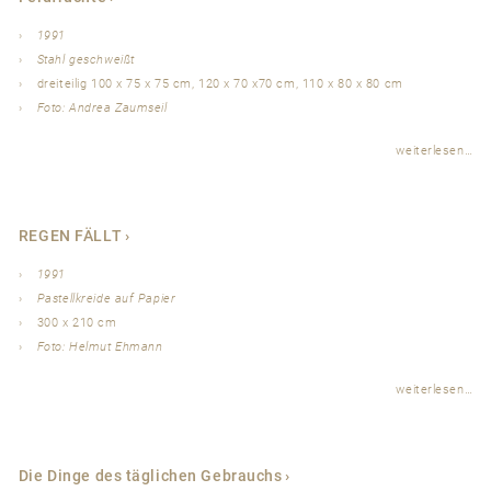
1991
Stahl geschweißt
dreiteilig 100 x 75 x 75 cm, 120 x 70 x70 cm, 110 x 80 x 80 cm
Foto: Andrea Zaumseil
weiterlesen…
REGEN FÄLLT
1991
Pastellkreide auf Papier
300 x 210 cm
Foto: Helmut Ehmann
weiterlesen…
Die Dinge des täglichen Gebrauchs