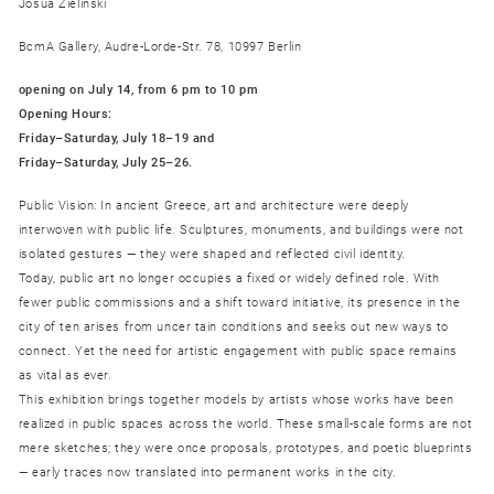
Josua Zielinski
BcmA Gallery, Audre-Lorde-Str. 78, 10997 Berlin
opening on July 14, from 6 pm to 10 pm
Opening Hours:
Friday–Saturday, July 18–19 and
Friday–Saturday, July 25–26.
Public Vision: In ancient Greece, art and architecture were deeply
interwoven with public life. Sculptures, monuments, and buildings were not
isolated gestures — they were shaped and reflected civil identity.
Today, public art no longer occupies a fixed or widely defined role. With
fewer public commissions and a shift toward initiative, its presence in the
city of ten arises from uncer tain conditions and seeks out new ways to
connect. Yet the need for artistic engagement with public space remains
as vital as ever.
This exhibition brings together models by artists whose works have been
realized in public spaces across the world. These small-scale forms are not
mere sketches; they were once proposals, prototypes, and poetic blueprints
— early traces now translated into permanent works in the city.