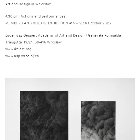
Art and Design in Wr ocław
4:30 pm: Actions and performances
MEMBERS AND GUESTS EXHIBITION 4th – 20th October 2025
Eugeniusz Geppert Academy of Art and Design / Generała Romualda
Traugutta 19/21, 50-416 Wrocław
www.ikg-art.org
www.asp.wroc.pl/en